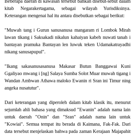
Beberapa daerah di kawasan tersebut bahkan disebut-sebut dalam
kitab Negarakertagama, sebagai wilayah Yurisdiksinya.
Keterangan mengenai hal itu antara disebutkan sebagai berikut:
"Muwah tang i Gurun sanusanusa mangaram ri Lombok Mirah
lawan tikang i Saksakadi nikalun kahaiyan kabeh nuwati tanah i
bantayan pramuka Bantayan len luwuk teken Udamakatrayadhi
nikang sanusapupul".
"Ikang sakasanusasanusa Makasar Butun Banggawai Kuni
Ggaliyao mwang i [ng] Salaya Sumba Solot Muar muwah tigang i
Wandan Ambwan Athawa maloko Ewanin ri Sran ini Timur ning
angeka nusatutur".
Dari keterangan yang diperoleh dalam kitab klasik itu, menurut
sejumlah ahli bahasa yang dimaksud "Ewanin" adalah nama lain
untuk daerah "Onin" dan "Sran" adalah nama lain untuk
"Kowiai". Semua tempat itu berada di Kaimana, Fak-Fak. Dari
data tersebut menjelaskan bahwa pada zaman Kerajaan Majapahit