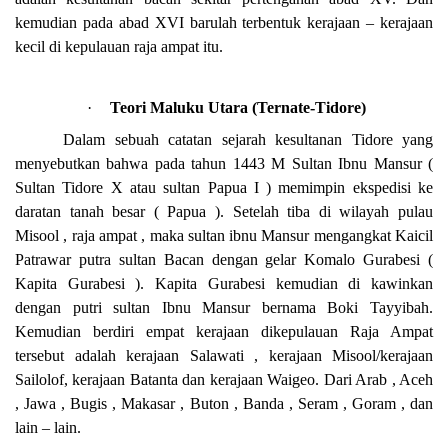
kemudian pada abad XVI barulah terbentuk kerajaan – kerajaan
kecil di kepulauan raja ampat itu.
·
Teori Maluku Utara (Ternate-Tidore)
Dalam sebuah catatan sejarah kesultanan Tidore yang
menyebutkan bahwa pada tahun 1443 M Sultan Ibnu Mansur (
Sultan Tidore X atau sultan Papua I ) memimpin ekspedisi ke
daratan tanah besar ( Papua ). Setelah tiba di wilayah pulau
Misool , raja ampat , maka sultan ibnu Mansur mengangkat Kaicil
Patrawar putra sultan Bacan dengan gelar Komalo Gurabesi (
Kapita Gurabesi ). Kapita Gurabesi kemudian di kawinkan
dengan putri sultan Ibnu Mansur bernama Boki Tayyibah.
Kemudian berdiri empat kerajaan dikepulauan Raja Ampat
tersebut adalah kerajaan Salawati , kerajaan Misool/kerajaan
Sailolof, kerajaan Batanta dan kerajaan Waigeo. Dari Arab , Aceh
,
Jawa
, Bugis ,
Makasar
,
Buton
, Banda , Seram , Goram , dan
lain – lain.