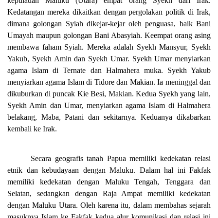
kepulauan Maluku (Utara) empat orang Syekh dari Irak.
Kedatangan mereka dikaitkan dengan pergolakan politik di Irak,
dimana golongan Syiah dikejar-kejar oleh penguasa, baik Bani
Umayah maupun golongan Bani Abasyiah. Keempat orang asing
membawa faham Syiah. Mereka adalah Syekh Mansyur, Syekh
Yakub, Syekh Amin dan Syekh Umar. Syekh Umar menyiarkan
agama Islam di Ternate dan Halmahera muka. Syekh Yakub
menyiarkan agama Islam di Tidore dan Makian. Ia meninggal dan
dikuburkan di puncak Kie Besi, Makian. Kedua Syekh yang lain,
Syekh Amin dan Umar, menyiarkan agama Islam di Halmahera
belakang, Maba, Patani dan sekitarnya. Keduanya dikabarkan
kembali ke Irak.
Secara geografis tanah Papua memiliki kedekatan relasi
etnik dan kebudayaan dengan Maluku. Dalam hal ini Fakfak
memiliki kedekatan dengan Maluku Tengah, Tenggara dan
Selatan, sedangkan dengan Raja Ampat memiliki kedekatan
dengan Maluku Utara. Oleh karena itu, dalam membahas sejarah
masuknya Islam ke Fakfak kedua alur komunikasi dan relasi ini