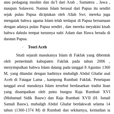
atau pedagang muslim dan da’I dari Arab , Sumatera ,
Jawa
,
maupun Sulawesi. Namun Islam berasal dari Papua itu sendiri
sejak pulau Papua diciptakan oleh Allah Swt. mereka juga
mengatak bahwa agama Islam telah terdapat di Papua bersamaan
dengan adanya pulau Papua sendiri , dan mereka meyakini kisah
bahwa dahulu tempat turunnya nabi Adam dan Hawa berada di
daratan Papua.
·
Teori Aceh
Studi sejarah masukanya Islam di Fakfak yang dibentuk
oleh pemerintah kabupaten Fakfak pada tahun 2006 ,
menyimpulkan bahwa Islam datang pada tanggal 8 Agustus 1360
M, yang ditandai dengan hadirnya mubaligh Abdul Ghafar asal
Aceh di Fatagar Lama , kampong Rumbati Fakfak. Penetapan
tanggal awal masuknya Islam tersebut berdasarkan tradisi lisan
yang disampaikan oleh putra bungsu Raja Rumbati XVI
(Muhamad Sidik Bauw) dan Raja Rumbati XVII (H. Ismail
Samali Bauw), mubaligh Abdul Ghafar berdakwah selama 14
tahun (1360-1374 M) di Rumbati dan sekitarnya, kemudian ia