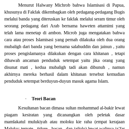
Menurut Halwany Michrob bahwa Islamisasi di Papua,
khusunya di Fakfak dikembagkan oleh pedagang-pedagang Bugis
melalui banda yang diteruskan ke fakfak melalui seram timur oleh
seorang pedagang dari Arab bernama haweten attamimi yang
telah lama menetap di ambon. Microb juga mengatakan bahwa
cara atau proses Islamisasi yang pernah dilakuka oleh dua orang
mubaligh dari banda yang bernama salahuddin dan jainun , yaitu
proses pengislamanya dilakukan dengan cara khitanan , tetapi
dibawah ancaman penduduk setempat yaitu jika orang yang
disunat mati , kedua mubaligh tadi akan dibunuh , namun
akhirnya mereka berhasil dalam khitanan tersebut kemudian
penduduk setempat berduyun-duyun masuk agama Islam.
·
Teori Bacan
Kesultanan bacan dimasa sultan mohammad al-bakir lewat
piagam kesiratan yang dicanangkan oleh peletak dasar
mamlakatul mulukiyah atau moloku kie raha (empat kerajaan
Maluku: ternate , tidore , bacan , dan jailolo) lewat walinya ja’far