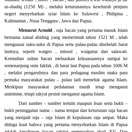
as-shadiq (1250 M) , melalui keturunannya keseluruh penjuru
negeri menyebarkan syiar Islam ke Sulawesi , Philipina ,
Kalimantan , Nusa Tenggara , Jawa dan Papua.
Menurut Arnold
, raja bacan yang pertama masuk Islam
bernama zainal abiding yang memerintah tahun 1521 M , telah
menguasai suku-suku di Papua serta pulau-pulau disebelah barat
lautnya, seperti waigeo , misool , waigama dan salawati.
Kemudian sultan bacan meluaskan kekuasaannya sampai ke
semenanjung onin fakfak , di barat laut Papua pada tahun 1606 M
, melalui pengaruhnya dan para pedagang muslim maka para
pemuka masyarakat pulau – pulau tadi memeluk agama Islam.
Meskipun masyarakat pedalaman masih tetap menganut
animisme
, tetapi rakyat pesisir menganut agama Islam.
Dari sumber – sumber tertulis maupun lisan serta bukti –
bukti peninggalan nama – nama tempat dan keturunan raja bacan
yang menjadi raja – raja Islam di kepulauan raja ampat. Maka
diduga kuat bahwa yang pertama menyebarkan Islam di Papua
adalah kesultanan bacan sekitar pertengahan abad XV. Dan