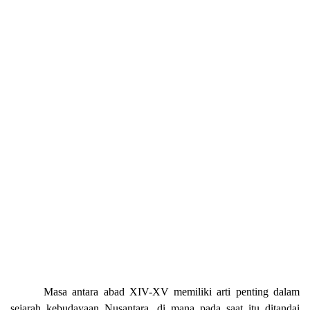
Masa antara abad XIV-XV memiliki arti penting dalam
sejarah kebudayaan Nusantara, di mana pada saat itu ditandai