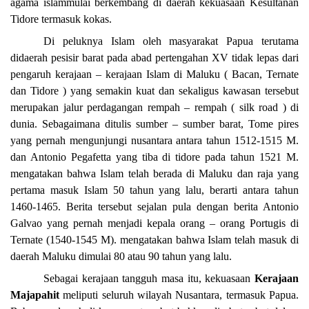
agama islammulai berkembang di daerah kekuasaan Kesultanan
Tidore termasuk kokas.
Di peluknya Islam oleh masyarakat Papua terutama
didaerah pesisir barat pada abad pertengahan XV tidak lepas dari
pengaruh kerajaan – kerajaan Islam di Maluku ( Bacan, Ternate
dan Tidore ) yang semakin kuat dan sekaligus kawasan tersebut
merupakan jalur perdagangan rempah – rempah ( silk road ) di
dunia. Sebagaimana ditulis sumber – sumber barat, Tome pires
yang pernah mengunjungi nusantara antara tahun 1512-1515 M.
dan Antonio Pegafetta yang tiba di tidore pada tahun 1521 M.
mengatakan bahwa Islam telah berada di Maluku dan raja yang
pertama masuk Islam 50 tahun yang lalu, berarti antara tahun
1460-1465. Berita tersebut sejalan pula dengan berita Antonio
Galvao yang pernah menjadi kepala orang – orang Portugis di
Ternate (1540-1545 M). mengatakan bahwa Islam telah masuk di
daerah Maluku dimulai 80 atau 90 tahun yang lalu.
Sebagai kerajaan tangguh masa itu, kekuasaan
Kerajaan
Majapahit
meliputi seluruh wilayah Nusantara, termasuk Papua.