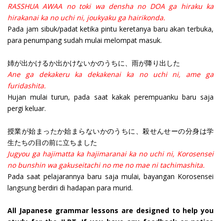
RASSHUA AWAA no toki wa densha no DOA ga hiraku ka
hirakanai ka no uchi ni, joukyaku ga hairikonda.
Pada jam sibuk/padat ketika pintu keretanya baru akan terbuka,
para penumpang sudah mulai melompat masuk.
姉が出かけるか出かけないかのうちに、雨が降り出した
Ane ga dekakeru ka dekakenai ka no uchi ni, ame ga
furidashita.
Hujan mulai turun, pada saat kakak perempuanku baru saja
pergi keluar.
授業が始まったか始まらないかのうちに、殺せんせーの分身は学
生たちの目の前に立ちました
Jugyou ga hajimatta ka hajimaranai ka no uchi ni, Korosensei
no bunshin wa gakuseitachi no me no mae ni tachimashita.
Pada saat pelajarannya baru saja mulai, bayangan Korosensei
langsung berdiri di hadapan para murid.
All Japanese grammar lessons are designed to help you