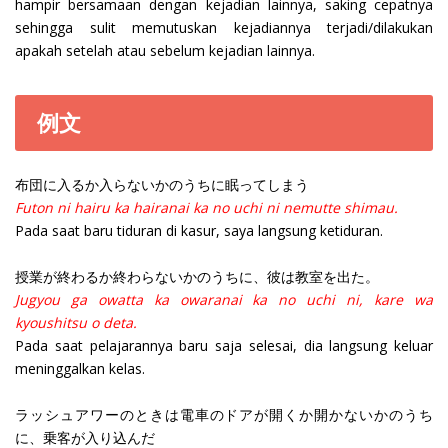
hampir bersamaan dengan kejadian lainnya, saking cepatnya
sehingga sulit memutuskan kejadiannya terjadi/dilakukan
apakah setelah atau sebelum kejadian lainnya.
例文
布団に入るか入らないかのうちに眠ってしまう
Futon ni hairu ka hairanai ka no uchi ni nemutte shimau.
Pada saat baru tiduran di kasur, saya langsung ketiduran.
授業が終わるか終わらないかのうちに、彼は教室を出た。
Jugyou ga owatta ka owaranai ka no uchi ni, kare wa
kyoushitsu o deta.
Pada saat pelajarannya baru saja selesai, dia langsung keluar
meninggalkan kelas.
ラッシュアワーのときは電車のドアが開くか開かないかのうち
に、乗客が入り込んだ