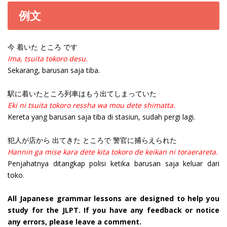
例文
今 着いた ところ です
Ima, tsuita tokoro desu.
Sekarang, barusan saja tiba.
駅に着いたところ列車はもう出てしまっていた
Eki ni tsuita tokoro ressha wa mou dete shimatta.
Kereta yang barusan saja tiba di stasiun, sudah pergi lagi.
犯人が店から 出てきた ところで 警官に捕らえられた
Hannin ga mise kara dete kita tokoro de keikan ni toraerareta.
Penjahatnya ditangkap polisi ketika barusan saja keluar dari
toko.
All Japanese grammar lessons are designed to help you
study for the JLPT. If you have any feedback or notice
any errors, please leave a comment.