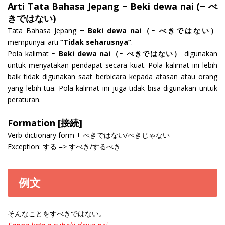
Arti Tata Bahasa Jepang ~ Beki dewa nai (~ べ
きではない)
Tata Bahasa Jepang
~ Beki dewa nai（~ べきではない）
mempunyai arti
“Tidak seharusnya”
.
Pola kalimat
~ Beki dewa nai（~ べきではない）
digunakan
untuk menyatakan pendapat secara kuat. Pola kalimat ini lebih
baik tidak digunakan saat berbicara kepada atasan atau orang
yang lebih tua. Pola kalimat ini juga tidak bisa digunakan untuk
peraturan.
Formation [接続]
Verb-dictionary form + べきではない/べきじゃない
Exception: する => すべき/するべき
例文
そんなことをすべきではない。