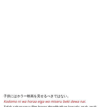
子供にはホラー映画を見せるべきではない。
Kodomo ni wa horaa eiga wo miseru beki dewa nai.
Tidak seharusnya film horor diperlihatkan kepada anak-anak.