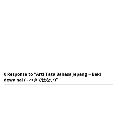
0 Response to "Arti Tata Bahasa Jepang ~ Beki
dewa nai (~ べきではない)"