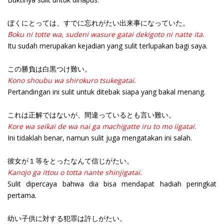
ぼくにとっては、すでに忘れがたい出来事になっていた。
Boku ni totte wa, sudeni wasure gatai dekigoto ni natte ita.
Itu sudah merupakan kejadian yang sulit terlupakan bagi saya.
この勝負は白黒つけ難い。
Kono shoubu wa shirokuro tsukegatai.
Pertandingan ini sulit untuk ditebak siapa yang bakal menang.
これは正解ではないが、間違っているとも言い難い。
Kore wa seikai de wa nai ga machigatte iru to mo iigatai.
Ini tidaklah benar, namun sulit juga mengatakan ini salah.
彼女が１等をとったなんて信じがたい。
Kanojo ga ittou o totta nante shinjigatai.
Sulit dipercaya bahwa dia bisa mendapat hadiah peringkat
pertama.
幼い子供に対する犯罪は許しがたい。