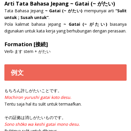
Arti Tata Bahasa Jepang ~ Gatai (~ がたい)
Tata Bahasa Jepang
~ Gatai (~ がたい)
mempunyai arti
“Sulit
untuk ; Susah untuk”
.
Pola kalimat bahasa jepang
~ Gatai (~ がたい)
biasanya
digunakan untuk kata kerja yang berhubungan dengan perasaan.
Formation [接続]
Verb-ます stem + がたい
例文
もちろん許しがたいことです。
Mochiron yurushi gatai koto desu.
Tentu saja hal itu sulit untuk termaafkan.
その証拠は消しがたいものです。
Sono shōko wa keshi gatai mono desu.
Buktinya sulit untuk dihapus.