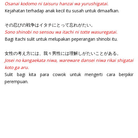
Osanai kodomo ni taisuru hanzai wa yurushigatai.
Kejahatan terhadap anak kecil itu susah untuk dimaafkan.
その忍びの戦争はイタチにとって忘れがたい。
Sono shinobi no sensou wa itachi ni totte wasuregatai.
Bagi Itachi sulit untuk melupakan peperangan shinobi itu.
女性の考え方には、我々男性には理解しがたいことがある。
Josei no kangaekata niwa, wareware dansei niwa rikai shigatai
koto ga aru.
Sulit bagi kita para cowok untuk mengerti cara berpikir
perempuan.