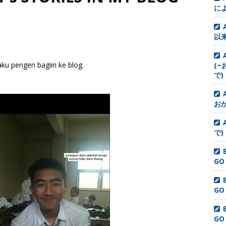
に
以来
aku pengen bagiin ke blog.
(~
で)
お
で)
GO
GO
GO