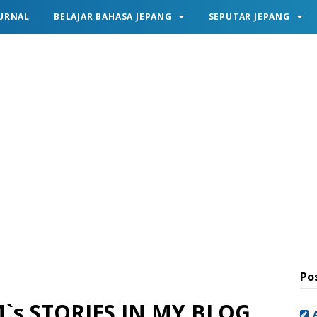
URNAL
BELAJAR BAHASA JEPANG
SEPUTAR JEPANG
Po
`s STORIES IN MY BLOG