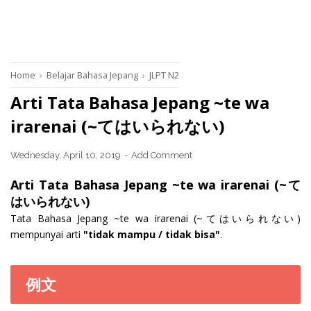
Home
›
Belajar Bahasa Jepang
›
JLPT N2
Arti Tata Bahasa Jepang ~te wa
irarenai (~てはいられない)
Wednesday, April 10, 2019
Add Comment
Arti Tata Bahasa Jepang ~te wa irarenai (~て
はいられない)
Tata Bahasa Jepang ~te wa irarenai (~てはいられない)
mempunyai arti
"tidak mampu / tidak bisa"
.
例文