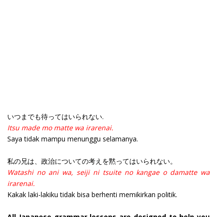
いつまでも待ってはいられない.
Itsu made mo matte wa irarenai.
Saya tidak mampu menunggu selamanya.
私の兄は、政治についての考えを黙ってはいられない。
Watashi no ani wa, seiji ni tsuite no kangae o damatte wa
irarenai.
Kakak laki-lakiku tidak bisa berhenti memikirkan politik.
All Japanese grammar lessons are designed to help you