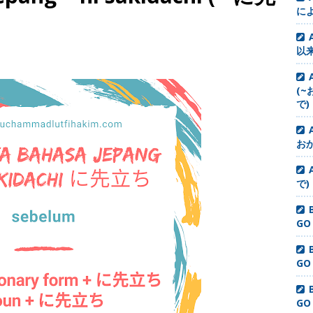
に
以来
(~
で)
お
で)
GO
GO
GO