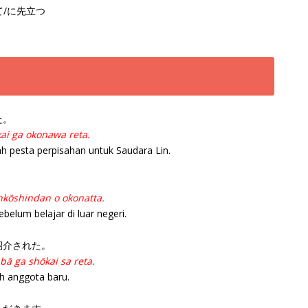
立って/に先立つ
た。
kai ga okonawa reta.
h pesta perpisahan untuk Saudara Lin.
。
nkōshindan o okonatta.
elum belajar di luar negeri.
紹介された。
bā ga shōkai sa reta.
ah anggota baru.