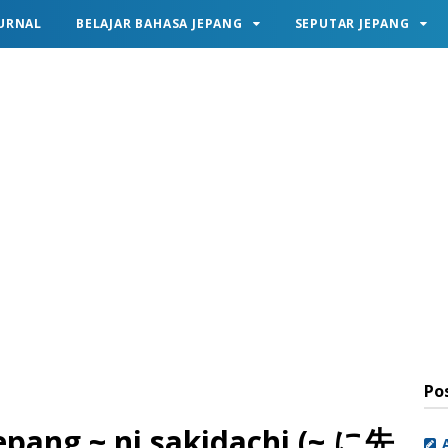
URNAL
BELAJAR BAHASA JEPANG
SEPUTAR JEPANG
Po
epang ~ ni sakidachi (~ に先