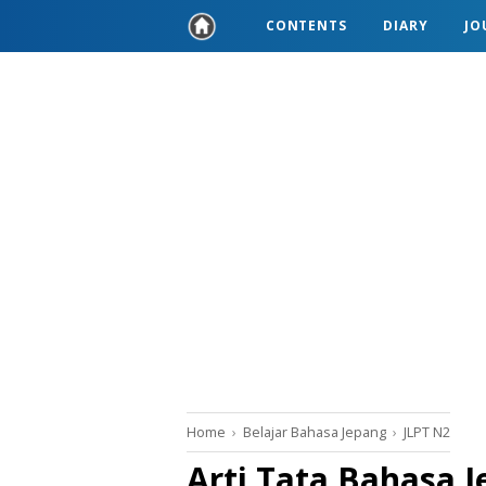
CONTENTS
DIARY
JO
Home
›
Belajar Bahasa Jepang
›
JLPT N2
Arti Tata Bahasa J