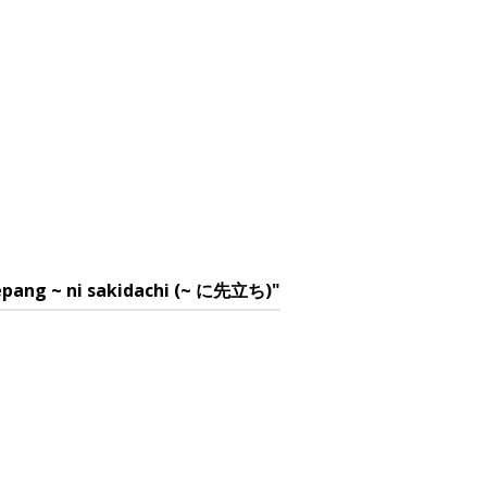
Jepang ~ ni sakidachi (~ に先立ち)"