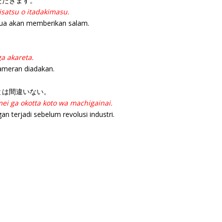
ただきます。
aisatsu o itadakimasu.
etua akan memberikan salam.
ga akareta.
ameran diadakan.
とは間違いない。
ei ga okotta koto wa machigainai.
n terjadi sebelum revolusi industri.