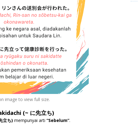
on image to view full size.
 sakidachi (~ に先立ち)
 に先立ち)
mempunyai arti
“Sebelum”
.